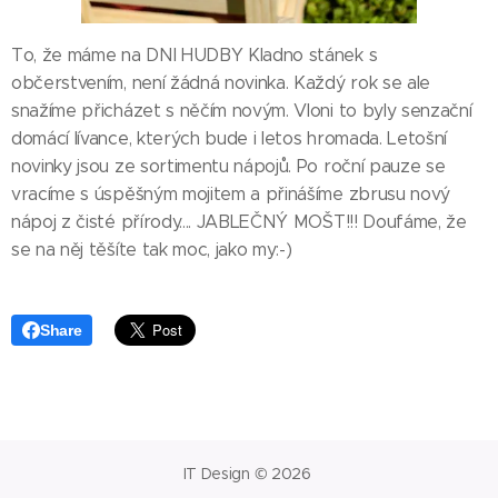
To, že máme na DNI HUDBY Kladno stánek s
občerstvením, není žádná novinka. Každý rok se ale
snažíme přicházet s něčím novým. Vloni to byly senzační
domácí lívance, kterých bude i letos hromada. Letošní
novinky jsou ze sortimentu nápojů. Po roční pauze se
vracíme s úspěšným mojitem a přinášíme zbrusu nový
nápoj z čisté přírody.... JABLEČNÝ MOŠT!!! Doufáme, že
se na něj těšíte tak moc, jako my:-)
Share
IT Design © 2026