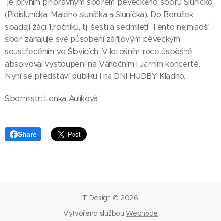
je prvním přípravným sborem pěveckého sboru Sluníčko
(Pidisluníčka, Malého sluníčka a Sluníčka). Do Berušek
spadají žáci 1.ročníku, tj. šesti a sedmiletí. Tento nejmladší
sbor zahajuje své působení zářijovým pěveckým
soustředěním ve Šlovicích. V letošním roce úspěšně
absolvoval vystoupení na Vánočním i Jarním koncertě.
Nyní se představí publiku i na DNI HUDBY Kladno.
Sbormistr: Lenka Aulíková
Share
IT Design © 2026
Vytvořeno službou
Webnode